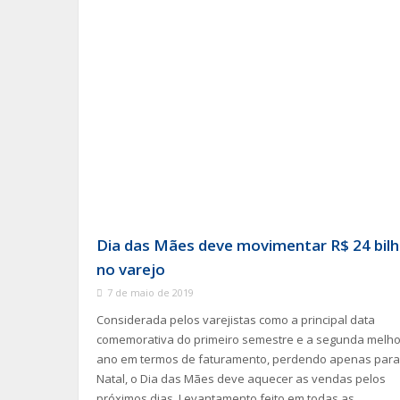
Dia das Mães deve movimentar R$ 24 bil
no varejo
7 de maio de 2019
Considerada pelos varejistas como a principal data
comemorativa do primeiro semestre e a segunda melho
ano em termos de faturamento, perdendo apenas para
Natal, o Dia das Mães deve aquecer as vendas pelos
próximos dias. Levantamento feito em todas as...