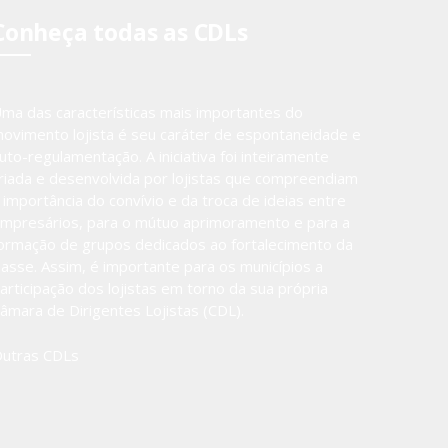
Conheça todas as CDLs
ma das características mais importantes do
ovimento lojista é seu caráter de espontaneidade e
uto-regulamentação. A iniciativa foi inteiramente
riada e desenvolvida por lojistas que compreendiam
 importância do convívio e da troca de ideias entre
mpresários, para o mútuo aprimoramento e para a
ormação de grupos dedicados ao fortalecimento da
lasse. Assim, é importante para os municípios a
articipação dos lojistas em torno da sua própria
âmara de Dirigentes Lojistas (CDL).
utras CDLs