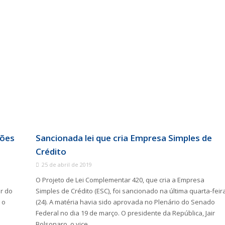
hões
Sancionada lei que cria Empresa Simples de
Crédito
25 de abril de 2019
O Projeto de Lei Complementar 420, que cria a Empresa
r do
Simples de Crédito (ESC), foi sancionado na última quarta-feir
 o
(24). A matéria havia sido aprovada no Plenário do Senado
Federal no dia 19 de março. O presidente da República, Jair
Bolsonaro, o vice...