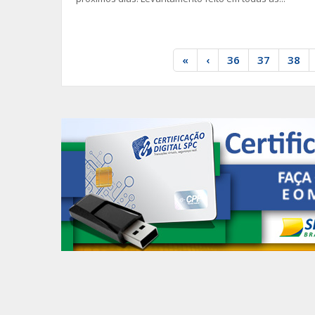
«
‹
36
37
38