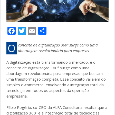
F
T
E
S
ac
w
m
h
e
itt
ai
ar
O
conceito de digitalização 360º surge como uma
abordagem revolucionária para empresas
b
er
l
e
o
A digitalização está transformando o mercado, e o
conceito de digitalização 360º surge como uma
o
abordagem revolucionária para empresas que buscam
k
uma transformação completa. Esse conceito vai além do
simples e-commerce, envolvendo a integração total da
tecnologia em todos os aspectos da operação
empresarial.
Fábio Rogério, co-CEO da ALFA Consultoria, explica que a
digitalização 360º é a integração total de tecnologias