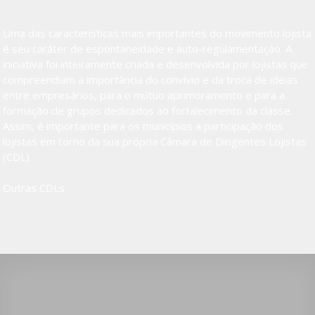
Uma das características mais importantes do movimento lojista
é seu caráter de espontaneidade e auto-regulamentação. A
iniciativa foi inteiramente criada e desenvolvida por lojistas que
compreendiam a importância do convívio e da troca de ideias
entre empresários, para o mútuo aprimoramento e para a
formação de grupos dedicados ao fortalecimento da classe.
Assim, é importante para os municípios a participação dos
lojistas em torno da sua própria Câmara de Dirigentes Lojistas
(CDL).
Outras CDLs