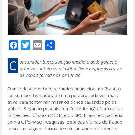
F
T
E
S
ac
w
m
h
e
itt
ai
ar
C
onsumidor busca solução imediata após golpes e
prioriza contato com instituições e empresas em vez
b
er
l
e
de canais formais de denúncia
o
Diante do aumento das fraudes financeiras no Brasil, o
o
consumidor tem adotado uma postura cada vez mais
k
ativa para tentar minimizar os danos causados pelos
golpes. Segundo pesquisa da Confederação Nacional de
Dirigentes Lojistas (CNDL) e do SPC Brasil, em parceria
com a Offerwise Pesquisas, 88% das vítimas de fraude
buscaram alguma forma de solução após o incidente.