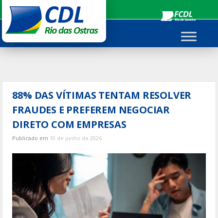
Ir
para
o
conteúdo
88% DAS VÍTIMAS TENTAM RESOLVER
FRAUDES E PREFEREM NEGOCIAR
DIRETO COM EMPRESAS
Publicado em
10 de junho de 2026