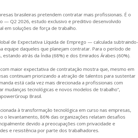
sas brasileiras pretendem contratar mais profissionais. É o
o — Q2 2026, estudo exclusivo e preditivo desenvolvido
l em soluções de força de trabalho.
 global de Expectativa Líquida de Emprego — calculada subtraindo
 equipe daqueles que planejam contratar. Para o período de
s, estando atrás da Índia (68%) e dos Emirados Árabes (60%).
ses com maior expectativa de contratação mostra que, mesmo em
as continuam priorizando a atração de talentos para sustentar
manda está cada vez mais direcionada a profissionais com
r mudanças tecnológicas e novos modelos de trabalho”,
npowerGroup Brasil.
cionada à transformação tecnológica em curso nas empresas,
undo o levantamento, 86% das organizações relatam desafios
rincipalmente devido a preocupações com privacidade e
des e resistência por parte dos trabalhadores.