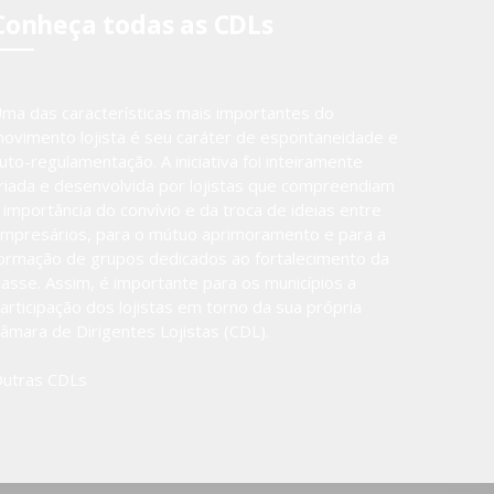
Conheça todas as CDLs
ma das características mais importantes do
ovimento lojista é seu caráter de espontaneidade e
uto-regulamentação. A iniciativa foi inteiramente
riada e desenvolvida por lojistas que compreendiam
 importância do convívio e da troca de ideias entre
mpresários, para o mútuo aprimoramento e para a
ormação de grupos dedicados ao fortalecimento da
lasse. Assim, é importante para os municípios a
articipação dos lojistas em torno da sua própria
âmara de Dirigentes Lojistas (CDL).
utras CDLs