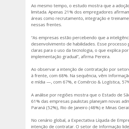
Ao mesmo tempo, o estudo mostra que a adoção 
limitada. Apenas 21% dos empregadores afirmam
áreas como recrutamento, integração e treinamento
nessas frentes.
“As empresas estão percebendo que a inteligência
desenvolvimento de habilidades. Esse processo p
claras para o uso da tecnologia, o que explica p
implementação gradual”, afirma Pereira.
Ao observar a intenção de contratação por setor
à frente, com 68%. Na sequência, vêm Informaçã
e mídia —, com 67%, e Comércio & Logística, 57
A análise por regiões mostra que o Estado de São
61% das empresas paulistas planejam novas admi
Paraná (52%), Rio de Janeiro (48%) e Minas Gerai
No cenário global, a Expectativa Líquida de E
intenção de contratar. O setor de Informação li