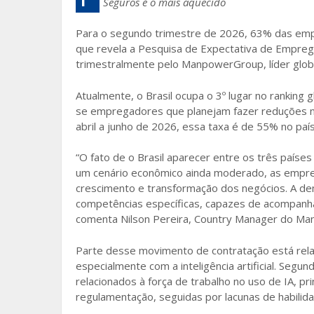
Seguros é o mais aquecido
b
er
l
e
o
Para o segundo trimestre de 2026, 63% das empre
que revela a Pesquisa de Expectativa de Empreg
o
trimestralmente pelo ManpowerGroup, líder globa
k
Atualmente, o Brasil ocupa o 3º lugar no ranking
se empregadores que planejam fazer reduções na
abril a junho de 2026, essa taxa é de 55% no paí
“O fato de o Brasil aparecer entre os três paí
um cenário econômico ainda moderado, as empres
crescimento e transformação dos negócios. A de
competências específicas, capazes de acompanha
comenta Nilson Pereira, Country Manager do Ma
Parte desse movimento de contratação está rela
especialmente com a inteligência artificial. Seg
relacionados à força de trabalho no uso de IA, p
regulamentação, seguidas por lacunas de habilida