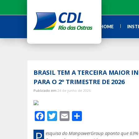
Ir
para
o
conteúdo
HOME
INST
BRASIL TEM A TERCEIRA MAIOR
PARA O 2º TRIMESTRE DE 2026
Publicado em
24 de junho de 2026
F
T
E
S
ac
w
m
h
e
itt
ai
ar
P
esquisa do ManpowerGroup aponta que 63% da