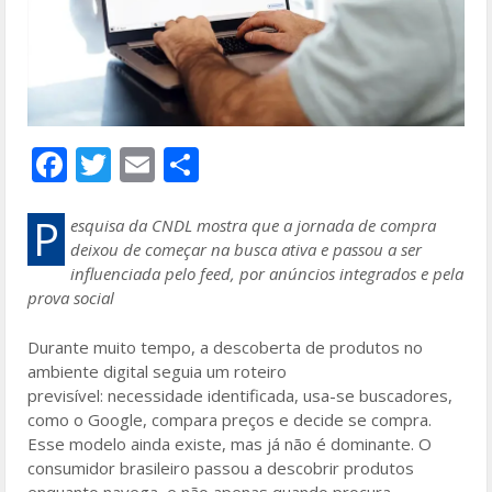
F
T
E
S
ac
w
m
h
e
itt
ai
ar
P
esquisa da CNDL mostra que a jornada de compra
deixou de começar na busca ativa e passou a ser
b
er
l
e
influenciada pelo feed, por anúncios integrados e pela
o
prova social
o
Durante muito tempo, a descoberta de produtos no
k
ambiente digital seguia um roteiro
previsível: necessidade identificada, usa-se buscadores,
como o Google, compara preços e decide se compra.
Esse modelo ainda existe, mas já não é dominante. O
consumidor brasileiro passou a descobrir produtos
enquanto navega, e não apenas quando procura.