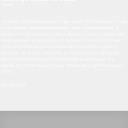
Uma das características mais importantes do movimento lojista
é seu caráter de espontaneidade e auto-regulamentação. A
iniciativa foi inteiramente criada e desenvolvida por lojistas que
compreendiam a importância do convívio e da troca de ideias
entre empresários, para o mútuo aprimoramento e para a
formação de grupos dedicados ao fortalecimento da classe.
Assim, é importante para os municípios a participação dos
lojistas em torno da sua própria Câmara de Dirigentes Lojistas
(CDL).
Outras CDLs