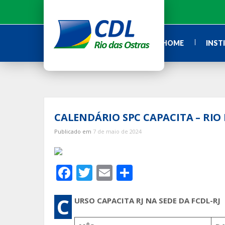
Ir
para
o
conteúdo
HOME
INST
CALENDÁRIO SPC CAPACITA – RIO 
Publicado em
7 de maio de 2024
F
T
E
S
ac
w
m
h
e
itt
ai
ar
C
URSO CAPACITA RJ NA SEDE DA FCDL-RJ
b
er
l
e