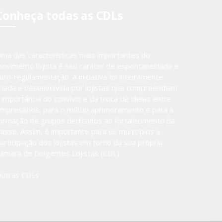
Conheça todas as CDLs
ma das características mais importantes do
ovimento lojista é seu caráter de espontaneidade e
uto-regulamentação. A iniciativa foi inteiramente
riada e desenvolvida por lojistas que compreendiam
 importância do convívio e da troca de ideias entre
mpresários, para o mútuo aprimoramento e para a
ormação de grupos dedicados ao fortalecimento da
lasse. Assim, é importante para os municípios a
articipação dos lojistas em torno da sua própria
âmara de Dirigentes Lojistas (CDL).
utras CDLs