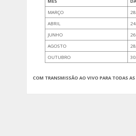
MÊS
D
o
o
MARÇO
28
k
ABRIL
24
JUNHO
26
AGOSTO
28
OUTUBRO
30
COM TRANSMISSÃO AO VIVO PARA TODAS AS 