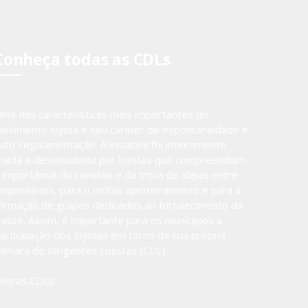
Conheça todas as CDLs
ma das características mais importantes do
ovimento lojista é seu caráter de espontaneidade e
uto-regulamentação. A iniciativa foi inteiramente
riada e desenvolvida por lojistas que compreendiam
 importância do convívio e da troca de ideias entre
mpresários, para o mútuo aprimoramento e para a
ormação de grupos dedicados ao fortalecimento da
lasse. Assim, é importante para os municípios a
articipação dos lojistas em torno da sua própria
âmara de Dirigentes Lojistas (CDL).
utras CDLs