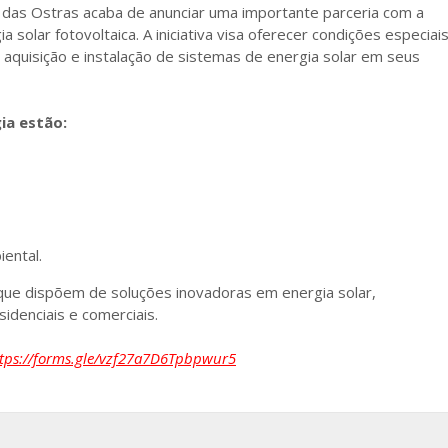
o das Ostras acaba de anunciar uma importante parceria com a
solar fotovoltaica. A iniciativa visa oferecer condições especiai
 aquisição e instalação de sistemas de energia solar em seus
ia estão:
iental.
 que dispõem de soluções inovadoras em energia solar,
idenciais e comerciais.
tps://forms.gle/vzf27a7D6Tpbpwur5