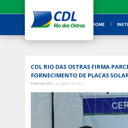
Ir
para
o
conteúdo
HOME
INST
CDL RIO DAS OSTRAS FIRMA PARC
FORNECIMENTO DE PLACAS SOLAR
Publicado em
5 de agosto de 2025