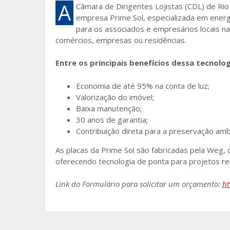
e
itt
ai
ar
A
Câmara de Dirigentes Lojistas (CDL) de Ri
empresa Prime Sol, especializada em energia 
b
er
l
e
para os associados e empresários locais na
o
comércios, empresas ou residências.
o
Entre os principais benefícios dessa tecnolog
k
Economia de até 95% na conta de luz;
Valorização do imóvel;
Baixa manutenção;
30 anos de garantia;
Contribuição direta para a preservação amb
As placas da Prime Sol são fabricadas pela Weg,
oferecendo tecnologia de ponta para projetos res
Link do Formulário para solicitar um orçamento:
ht