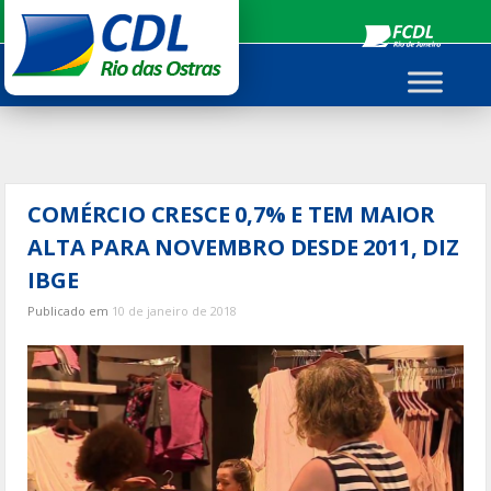
Ir
para
o
conteúdo
COMÉRCIO CRESCE 0,7% E TEM MAIOR
ALTA PARA NOVEMBRO DESDE 2011, DIZ
IBGE
Publicado em
10 de janeiro de 2018