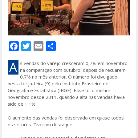
F
T
E
S
ac
w
m
h
e
itt
ai
ar
A
s vendas do varejo cresceram 0,7% em novembro
na comparação com outubro, depois de recuarem
b
er
l
e
0,7% no mês anterior. O número foi divulgado
o
nesta terça-feira (9) pelo Instituto Brasileiro de
Geografia e Estatística (IBGE). Esse foi o melhor
o
novembro desde 2011, quando a alta nas vendas havia
k
sido de 1,1%.
O aumento das vendas foi observado em quase todos
os setores. Tiveram destaque: