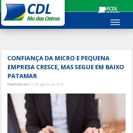
Ir
para
o
conteúdo
CONFIANÇA DA MICRO E PEQUENA
EMPRESA CRESCE, MAS SEGUE EM BAIXO
PATAMAR
Publicado em
15 de agosto de 2018