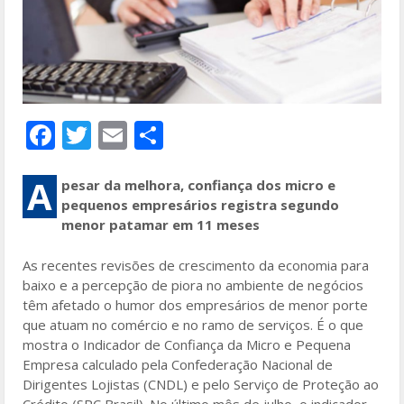
F
T
E
S
ac
w
m
h
e
itt
ai
ar
A
pesar da melhora, confiança dos micro e
pequenos empresários registra segundo
b
er
l
e
menor patamar em 11 meses
o
As recentes revisões de crescimento da economia para
o
baixo e a percepção de piora no ambiente de negócios
k
têm afetado o humor dos empresários de menor porte
que atuam no comércio e no ramo de serviços. É o que
mostra o Indicador de Confiança da Micro e Pequena
Empresa calculado pela Confederação Nacional de
Dirigentes Lojistas (CNDL) e pelo Serviço de Proteção ao
Crédito (SPC Brasil). No último mês de julho, o indicador