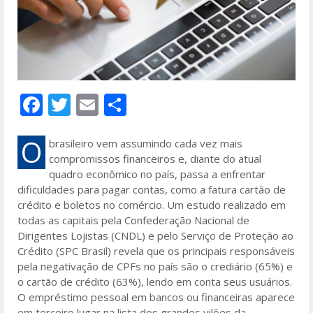
F
T
E
S
ac
w
m
h
e
itt
ai
ar
O
brasileiro vem assumindo cada vez mais
compromissos financeiros e, diante do atual
b
er
l
e
quadro econômico no país, passa a enfrentar
o
dificuldades para pagar contas, como a fatura cartão de
crédito e boletos no comércio. Um estudo realizado em
o
todas as capitais pela Confederação Nacional de
k
Dirigentes Lojistas (CNDL) e pelo Serviço de Proteção ao
Crédito (SPC Brasil) revela que os principais responsáveis
pela negativação de CPFs no país são o crediário (65%) e
o cartão de crédito (63%), lendo em conta seus usuários.
O empréstimo pessoal em bancos ou financeiras aparece
em terceiro lugar na lista dos grandes vilões da