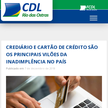
Ir
para
o
conteúdo
CREDIÁRIO E CARTÃO DE CRÉDITO SÃO
OS PRINCIPAIS VILÕES DA
INADIMPLÊNCIA NO PAÍS
Publicado em
7 de dezembro de 2018