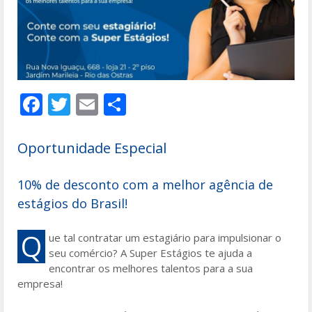
F
T
E
S
ac
w
m
h
e
itt
ai
ar
Oportunidade Especial
b
er
l
e
o
10% de desconto com a melhor agência de
estágios do Brasil!
o
k
Q
ue tal contratar um estagiário para impulsionar o
seu comércio? A Super Estágios te ajuda a
encontrar os melhores talentos para a sua
empresa!