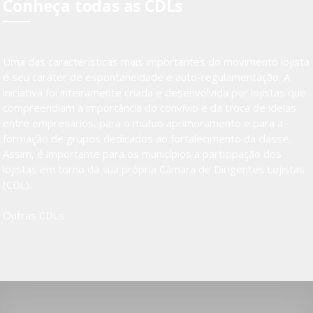
Conheça todas as CDLs
Uma das características mais importantes do movimento lojista
é seu caráter de espontaneidade e auto-regulamentação. A
iniciativa foi inteiramente criada e desenvolvida por lojistas que
compreendiam a importância do convívio e da troca de ideias
entre empresários, para o mútuo aprimoramento e para a
formação de grupos dedicados ao fortalecimento da classe.
Assim, é importante para os municípios a participação dos
lojistas em torno da sua própria Câmara de Dirigentes Lojistas
(CDL).
Outras CDLs