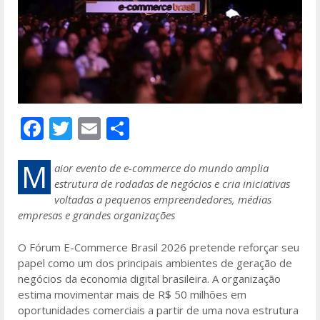
F
T
E
S
ac
w
m
h
e
itt
ai
ar
M
aior evento de e-commerce do mundo amplia
estrutura de rodadas de negócios e cria iniciativas
b
er
l
e
voltadas a pequenos empreendedores, médias
o
empresas e grandes organizações
o
O Fórum E-Commerce Brasil 2026 pretende reforçar seu
k
papel como um dos principais ambientes de geração de
negócios da economia digital brasileira. A organização
estima movimentar mais de R$ 50 milhões em
oportunidades comerciais a partir de uma nova estrutura