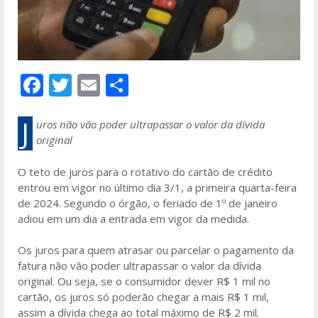
F
T
E
S
ac
w
m
h
e
itt
ai
ar
J
uros não vão poder ultrapassar o valor da dívida
original
b
er
l
e
o
O teto de juros para o rotativo do cartão de crédito
entrou em vigor no último dia 3/1, a primeira quarta-feira
o
de 2024. Segundo o órgão, o feriado de 1º de janeiro
k
adiou em um dia a entrada em vigor da medida.
Os juros para quem atrasar ou parcelar o pagamento da
fatura não vão poder ultrapassar o valor da dívida
original. Ou seja, se o consumidor dever R$ 1 mil no
cartão, os juros só poderão chegar a mais R$ 1 mil,
assim a dívida chega ao total máximo de R$ 2 mil.