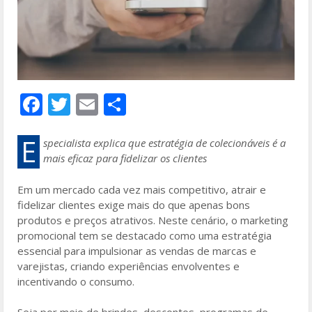
F
T
E
S
ac
w
m
h
e
itt
ai
ar
E
specialista explica que estratégia de colecionáveis é a
mais eficaz para fidelizar os clientes
b
er
l
e
o
Em um mercado cada vez mais competitivo, atrair e
fidelizar clientes exige mais do que apenas bons
o
produtos e preços atrativos. Neste cenário, o marketing
k
promocional tem se destacado como uma estratégia
essencial para impulsionar as vendas de marcas e
varejistas, criando experiências envolventes e
incentivando o consumo.