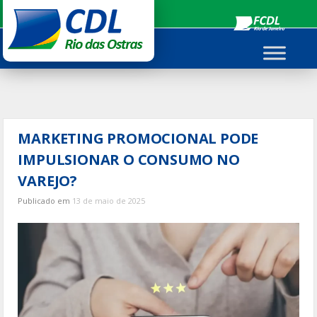
Ir
para
o
conteúdo
MARKETING PROMOCIONAL PODE
IMPULSIONAR O CONSUMO NO
VAREJO?
Publicado em
13 de maio de 2025