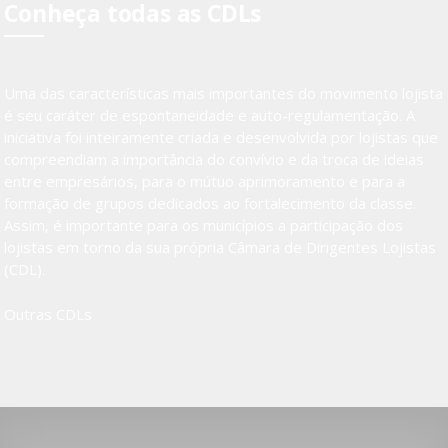
Conheça todas as CDLs
Uma das características mais importantes do movimento lojista
é seu caráter de espontaneidade e auto-regulamentação. A
iniciativa foi inteiramente criada e desenvolvida por lojistas que
compreendiam a importância do convívio e da troca de ideias
entre empresários, para o mútuo aprimoramento e para a
formação de grupos dedicados ao fortalecimento da classe.
Assim, é importante para os municípios a participação dos
lojistas em torno da sua própria Câmara de Dirigentes Lojistas
(CDL).
Outras CDLs