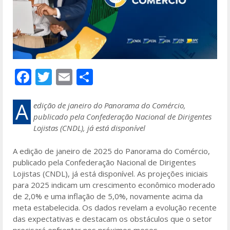
F
T
E
S
ac
w
m
h
e
itt
ai
ar
A
edição de janeiro do Panorama do Comércio,
publicado pela Confederação Nacional de Dirigentes
b
er
l
e
Lojistas (CNDL), já está disponível
o
A edição de janeiro de 2025 do Panorama do Comércio,
o
publicado pela Confederação Nacional de Dirigentes
k
Lojistas (CNDL), já está disponível. As projeções iniciais
para 2025 indicam um crescimento econômico moderado
de 2,0% e uma inflação de 5,0%, novamente acima da
meta estabelecida. Os dados revelam a evolução recente
das expectativas e destacam os obstáculos que o setor
precisará enfrentar nos próximos meses.