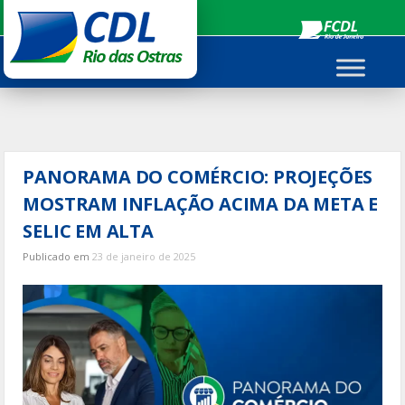
Ir
para
o
conteúdo
PANORAMA DO COMÉRCIO: PROJEÇÕES
MOSTRAM INFLAÇÃO ACIMA DA META E
SELIC EM ALTA
Publicado em
23 de janeiro de 2025