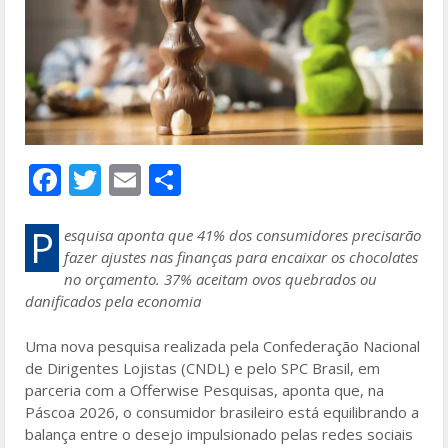
F
T
E
S
ac
w
m
h
e
itt
ai
ar
P
esquisa aponta que 41% dos consumidores precisarão
fazer ajustes nas finanças para encaixar os chocolates
b
er
l
e
no orçamento. 37% aceitam ovos quebrados ou
o
danificados pela economia
o
Uma nova pesquisa realizada pela Confederação Nacional
k
de Dirigentes Lojistas (CNDL) e pelo SPC Brasil, em
parceria com a Offerwise Pesquisas, aponta que, na
Páscoa 2026, o consumidor brasileiro está equilibrando a
balança entre o desejo impulsionado pelas redes sociais