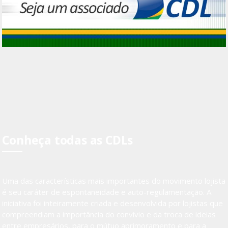
Conheça todas as CDLs
Uma das características mais importantes do movimento lojista
é seu caráter de espontaneidade e auto-regulamentação. A
iniciativa foi inteiramente criada e desenvolvida por lojistas que
compreendiam a importância do convívio e da troca de ideias
entre empresários, para o mútuo aprimoramento e para a