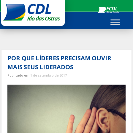
Ir
para
o
conteúdo
POR QUE LÍDERES PRECISAM OUVIR
MAIS SEUS LIDERADOS
Publicado em
1 de setembro de 2017