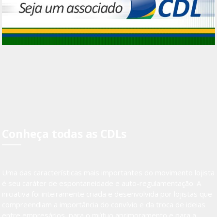
Conheça todas as CDLs
Uma das características mais importantes do movimento lojista
é seu caráter de espontaneidade e auto-regulamentação. A
iniciativa foi inteiramente criada e desenvolvida por lojistas que
compreendiam a importância do convívio e da troca de ideias
entre empresários, para o mútuo aprimoramento e para a