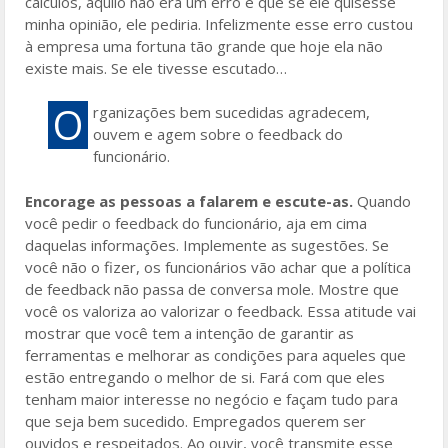
cálculos, aquilo não era um erro e que se ele quisesse
minha opinião, ele pediria. Infelizmente esse erro custou
à empresa uma fortuna tão grande que hoje ela não
existe mais. Se ele tivesse escutado…
O
rganizações bem sucedidas agradecem,
ouvem e agem sobre o feedback do
funcionário.
Encorage as pessoas a falarem e escute-as.
Quando
você pedir o feedback do funcionário, aja em cima
daquelas informações. Implemente as sugestões. Se
você não o fizer, os funcionários vão achar que a política
de feedback não passa de conversa mole. Mostre que
você os valoriza ao valorizar o feedback. Essa atitude vai
mostrar que você tem a intenção de garantir as
ferramentas e melhorar as condições para aqueles que
estão entregando o melhor de si. Fará com que eles
tenham maior interesse no negócio e façam tudo para
que seja bem sucedido. Empregados querem ser
ouvidos e respeitados. Ao ouvir, você transmite esse