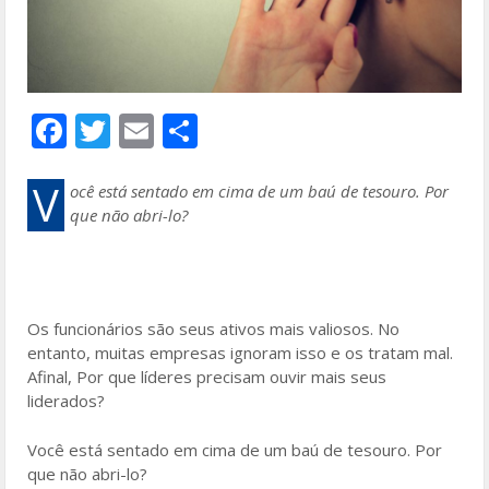
F
T
E
S
ac
w
m
h
e
itt
ai
ar
V
ocê está sentado em cima de um baú de tesouro. Por
que não abri-lo?
b
er
l
e
o
o
k
Os funcionários são seus ativos mais valiosos. No
entanto, muitas empresas ignoram isso e os tratam mal.
Afinal, Por que líderes precisam ouvir mais seus
liderados?
Você está sentado em cima de um baú de tesouro. Por
que não abri-lo?