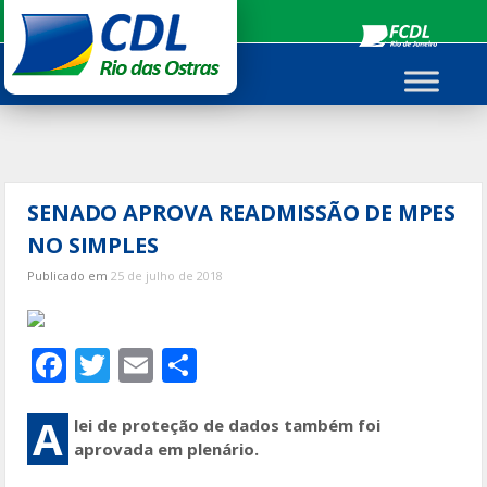
Ir
para
o
conteúdo
SENADO APROVA READMISSÃO DE MPES
NO SIMPLES
Publicado em
25 de julho de 2018
F
T
E
S
ac
w
m
h
e
itt
ai
ar
A
lei de proteção de dados também foi
aprovada em plenário.
b
er
l
e