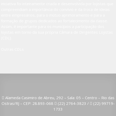
iniciativa foi inteiramente criada e desenvolvida por lojistas que
compreendiam a importância do convívio e da troca de ideias
entre empresários, para o mútuo aprimoramento e para a
formação de grupos dedicados ao fortalecimento da classe.
Assim, é importante para os municípios a participação dos
lojistas em torno da sua própria Câmara de Dirigentes Lojistas
(CDL).
Outras CDLs
Alameda Casimiro de Abreu, 292 – Sala: 05 – Centro – Rio das
Ostras/RJ – CEP: 28.893-068
(22) 2764-3823
/
(22) 99719-
1733