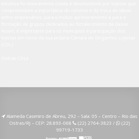
iniciativa foi inteiramente criada e desenvolvida por lojistas que
compreendiam a importância do convívio e da troca de ideias
entre empresários, para o mútuo aprimoramento e para a
formação de grupos dedicados ao fortalecimento da classe.
Assim, é importante para os municípios a participação dos
lojistas em torno da sua própria Câmara de Dirigentes Lojistas
(CDL).
Outras CDLs
Alameda Casimiro de Abreu, 292 – Sala: 05 – Centro – Rio das
Ostras/RJ – CEP: 28.893-068
(22) 2764-3823
/
(22)
99719-1733