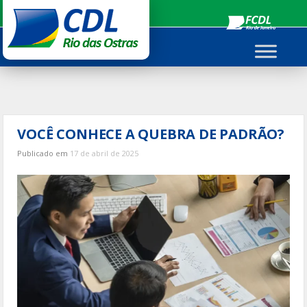
Ir
para
o
conteúdo
VOCÊ CONHECE A QUEBRA DE PADRÃO?
Publicado em
17 de abril de 2025