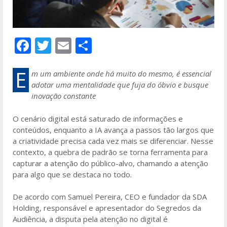
F
T
E
S
ac
w
m
h
e
itt
ai
ar
E
m um ambiente onde há muito do mesmo, é essencial
adotar uma mentalidade que fuja do óbvio e busque
b
er
l
e
inovação constante
o
O cenário digital está saturado de informações e
o
conteúdos, enquanto a IA avança a passos tão largos que
k
a criatividade precisa cada vez mais se diferenciar. Nesse
contexto, a quebra de padrão se torna ferramenta para
capturar a atenção do público-alvo, chamando a atenção
para algo que se destaca no todo.
De acordo com Samuel Pereira, CEO e fundador da SDA
Holding, responsável e apresentador do Segredos da
Audiência, a disputa pela atenção no digital é