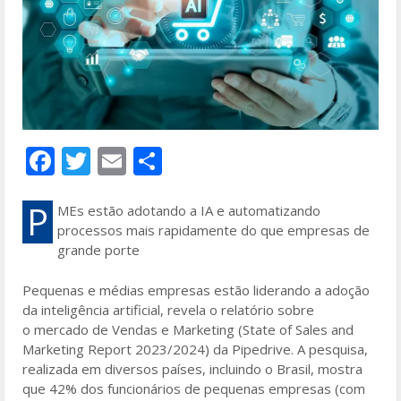
F
T
E
S
ac
w
m
h
e
itt
ai
ar
P
MEs estão adotando a IA e automatizando
processos mais rapidamente do que empresas de
b
er
l
e
grande porte
o
Pequenas e médias empresas estão liderando a adoção
o
da inteligência artificial, revela o relatório sobre
k
o mercado de Vendas e Marketing (State of Sales and
Marketing Report 2023/2024) da Pipedrive. A pesquisa,
realizada em diversos países, incluindo o Brasil, mostra
que 42% dos funcionários de pequenas empresas (com