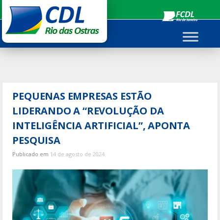
Ir
para
o
conteúdo
PEQUENAS EMPRESAS ESTÃO
LIDERANDO A “REVOLUÇÃO DA
INTELIGÊNCIA ARTIFICIAL”, APONTA
PESQUISA
Publicado em
14 de agosto de 2024